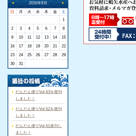
2026年8月
日
月
火
水
木
金
土
1
2
3
4
5
6
7
8
9
10
11
12
13
14
15
16
17
18
19
20
21
22
23
24
25
26
27
28
29
30
31
だんだん便りVol.63を発刊
しました！
だんだん便りVol.62を発刊
しました！
だんだん便りVol.61発刊し
ました！