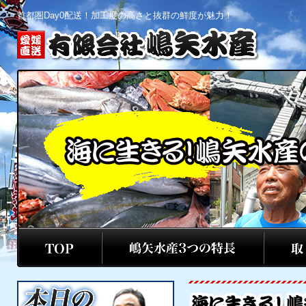
首都圏Day0配送！加工度の高さと抜群の鮮度が魅力！