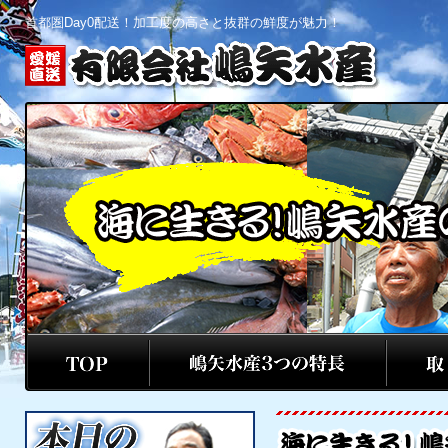
首都圏Day0配送！加工度の高さと抜群の鮮度が魅力！