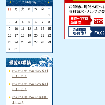
2026年8月
日
月
火
水
木
金
土
1
2
3
4
5
6
7
8
9
10
11
12
13
14
15
16
17
18
19
20
21
22
23
24
25
26
27
28
29
30
31
だんだん便りVol.63を発刊
しました！
だんだん便りVol.62を発刊
しました！
だんだん便りVol.61発刊し
ました！