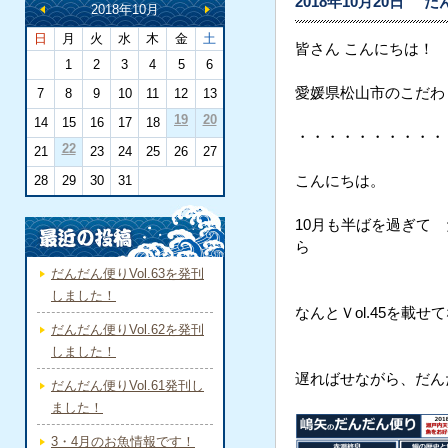
2018年10月20日
だ
2018年10月
日
月
火
水
木
金
土
皆さん こんにちは！
1
2
3
4
5
6
愛媛県松山市のこだわ
7
8
9
10
11
12
13
19
20
14
15
16
17
18
・・・・・・・・・・
22
21
23
24
25
26
27
28
29
30
31
こんにちは。
10月も半ばを過ぎて 
ら
だんだん便りVol.63を発刊
しました！
なんとＶol.45を載
だんだん便りVol.62を発刊
しました！
遅ればせながら、だんだん
だんだん便りVol.61発刊し
ました！
3・4月のお魚情報です！