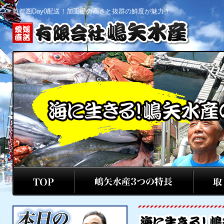
首都圏Day0配送！加工度の高さと抜群の鮮度が魅力！