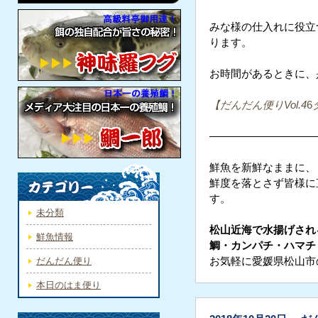
みな様の仕入れに役立
ります。
お時間があるときに、
【だんだん便りVol.4
6
——————————
鮮魚を新鮮なままに、
鮮度を落とさず皆様に
す。
未分類
松山近海で水揚げされ
鮮魚情報
鯛・カンパチ・ハマチ
だんだん便り
お気軽に愛媛県松山市
本日のはま便り