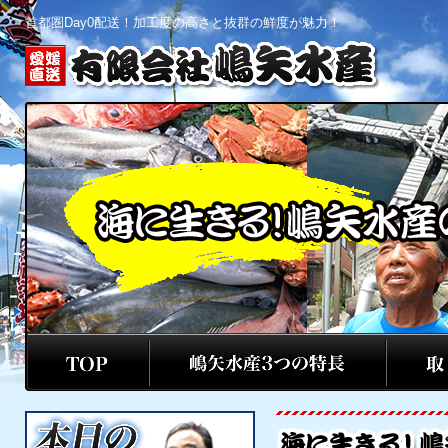
首都圏Day0配送！加工度の高さと抜群の鮮度が魅力！