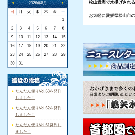
松山近海で水揚げされ
2026年8月
日
月
火
水
木
金
土
お気軽に愛媛県松山市
1
2
3
4
5
6
7
8
9
10
11
12
13
14
15
16
17
18
19
20
21
22
23
24
25
26
27
28
29
30
31
だんだん便りVol.63を発刊
しました！
だんだん便りVol.62を発刊
しました！
だんだん便りVol.61発刊し
ました！