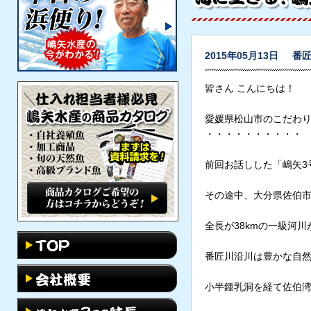
2015年05月13日
番
皆さん こんにちは！
愛媛県松山市のこだわ
・・・・・・・・・・
前回お話しした「嶋矢3
その途中、大分県佐伯
全長が38kmの一級河
番匠川沿川は豊かな自
小半鍾乳洞を経て佐伯