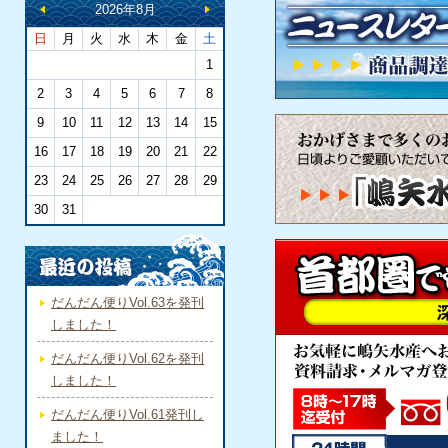
2026年8月
日
月
火
水
木
金
土
1
2
3
4
5
6
7
8
9
10
11
12
13
14
15
16
17
18
19
20
21
22
23
24
25
26
27
28
29
30
31
だんだん便りVol.63を発刊
しました！
だんだん便りVol.62を発刊
しました！
だんだん便りVol.61発刊し
ました！