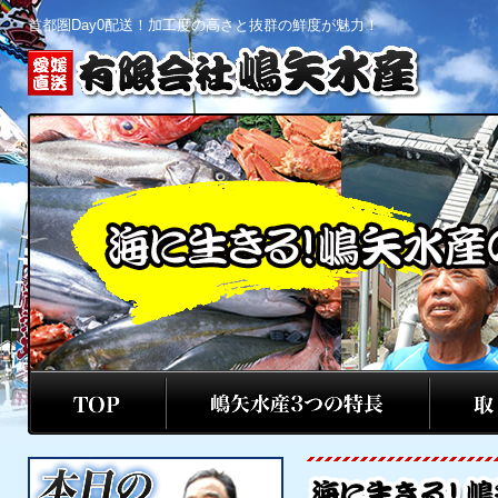
首都圏Day0配送！加工度の高さと抜群の鮮度が魅力！